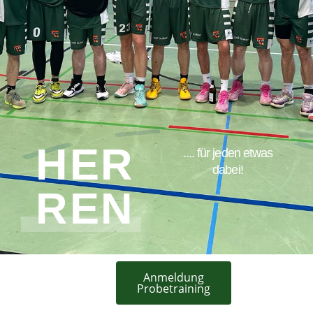
HER
.... für jeden etwas
dabei!
REN
Anmeldung
Probetraining